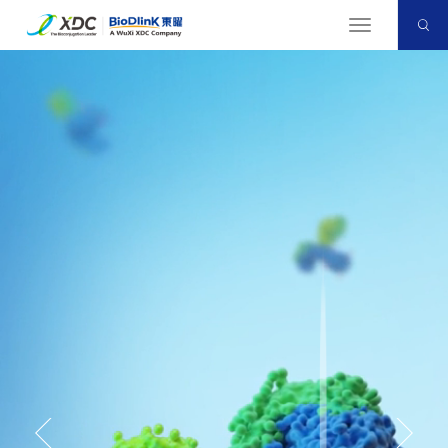
切
换
导
航