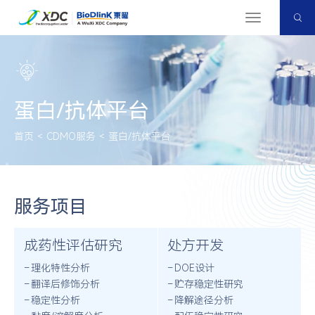
切
换
导
航
蛋白/抗体平台
首页
<
CDMO服务
<
蛋白/抗体平台
服务项目
成药性评估研究
处方开发
理化特性分析
DOE设计
翻译后修饰分析
贮存稳定性研究
稳定性分析
降解途径分析