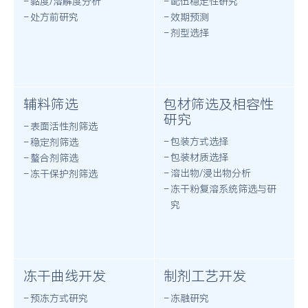
黏度/溶解度分析
配伍稳定性研究
处方前研究
效期预测
剂型选择
辅料筛选
包材筛选及相容性
研究
表面活性剂筛选
包装方式选择
稳定剂筛选
包装材质选择
螯合剂筛选
溶出物/浸出物分析
冻干保护剂筛选
冻干粉复溶系统筛选与研
究
冻干曲线开发
制剂工艺开发
预冻方式研究
冻融研究