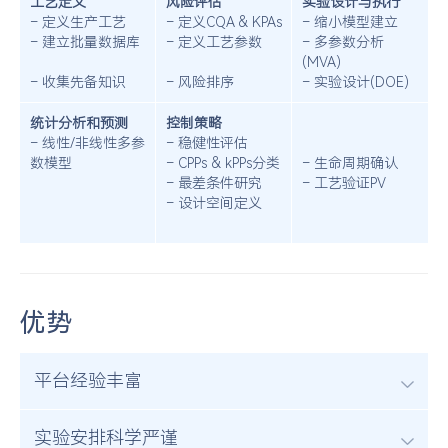
工艺定义
风险评估
实验设计与执行
– 定义生产工艺
– 定义CQA & KPAs
– 缩小模型建立
– 建立批量数据库
– 定义工艺参数
– 多参数分析
(MVA)
– 收集先备知识
– 风险排序
– 实验设计(DOE)
统计分析和预测
控制策略
– 线性/非线性多参
– 稳健性评估
数模型
– CPPs & kPPs分类
– 生命周期确认
– 最差条件研究
– 工艺验证PV
– 设计空间定义
优势
平台经验丰富
实验安排科学严谨