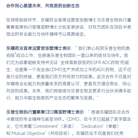
合作同心展望未来，共筑医药创新生态
在领导致辞环节，东曜药业首席运营官张戬博士与乐普生物执行董
事兼首席执行官隋滋野博士分别发表讲话，对双方团队在项目中表
现出的专业能力与协作精神予以高度肯定。
东曜药业首席运营官张戬博士表示
：“ 我们衷心祝贺乐普生物的美
®
佑恒
成功上市，也感谢乐普生物团队一直以来的信任与协作。我
们尤为自豪能够支持并见证 ‘全球首款获批的EGFR ADC药物’的诞
生，也是第一个完全由CDMO生产并成功上市的ADC药物，这不仅
是行业的突破，更是我们双方共同努力的结果。此次合作不仅是对
东曜商业化能力和质量体系的高度认可，更是双方理念契合、同心
共进的成果。未来，我们将继续与乐普生物及更多行业伙伴携手前
行，助力中国生物医药产业生态的繁荣与发展。”
乐普生物执行董事兼CEO隋滋野博士表示
：“ 感谢东曜团队在合作
中展现的专业精神与紧密协作。CDMO，在今天已超越了其字面含
义，它代表着‘Commitment’（承诺）、‘Dedication’（奉献）
和‘Mutual Objective’（共同目标）。东曜药业不仅是我们优秀