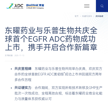
切
换
导
首页
<
新闻和活动
<
最新曜闻
航
东曜药业与乐普生物共庆全
球首个EGFR ADC药物成功
上市，携手开启合作新篇章
发布时间：2025-11-13
共庆里程碑
：东曜药业与乐普生物共同举办庆典，欢庆双方
®
合作的全球首款EGFR ADC美佑恒
成功上市并回顾双方两年
多合作历程
共证硬实力
：合作期间，双方实现所有技术转移及GMP生产
批次一次性成功，全程高效合规，标志着东曜药业商业化能
力与质量体系获权威认可